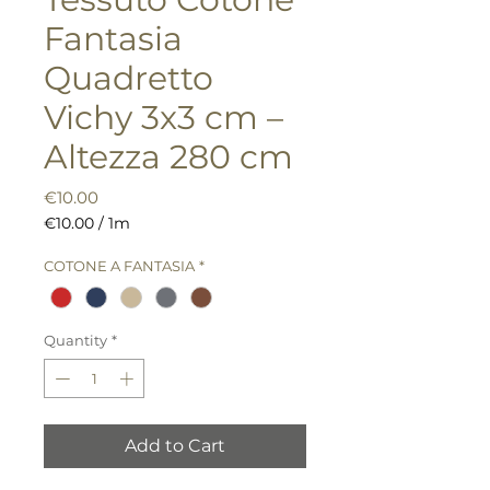
Fantasia
Quadretto
Vichy 3x3 cm –
Altezza 280 cm
Price
€10.00
€10.00
/
1m
€10.00
per
COTONE A FANTASIA
*
1
Meter
Quantity
*
Add to Cart