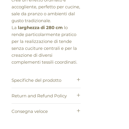
accogliente, perfetto per cucine,
sale da pranzo o ambienti dal
gusto tradizionale.
La
larghezza di 280 cm
lo
rende particolarmente pratico
per la realizzazione di tende
senza cuciture centrali e per la
creazione di diversi
complementi tessili coordinati.
Specifiche del prodotto
Tessuto tinto in filo, leggero ma
Return and Refund Policy
coprente
, con buona resistenza e
ottima resa decorativa.
1. Conformemente alle disposizioni
Ideale per realizzare:
Consegna veloce
legali in vigore, l'acquirente ha
Tende
diritto di recedere dall'acquisto
Cuscini d’arredo
Le spedizioni saranno affidate al
senza alcuna penalità e senza
Coprisedie
nostro Corriere Espresso, con tempi
specificarne il motivo, entro il
Mantovane